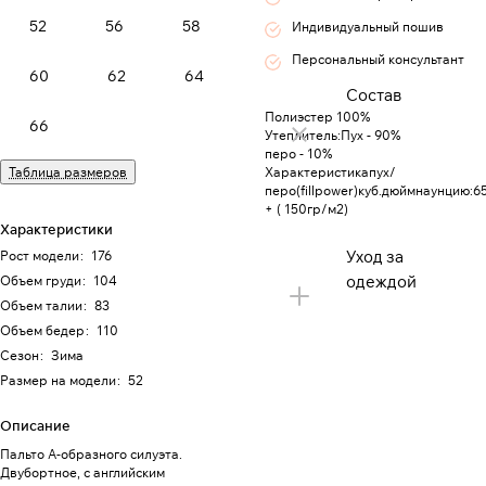
52
56
58
Индивидуальный пошив
Персональный консультант
60
62
64
Состав
Полиэстер 100%
66
Утеплитель:Пух - 90%
перо - 10%
Таблица размеров
Характеристикапух/
перо(fillpower)куб.дюймнаунцию:6
+ ( 150гр/м2)
Характеристики
Уход за
Рост модели
:
176
одеждой
Объем груди
:
104
Объем талии
:
83
Объем бедер
:
110
Сезон
:
Зима
Размер на модели
:
52
Описание
Пальто А-образного силуэта.
Двубортное, с английским