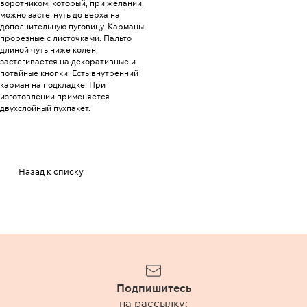
воротником, который, при желании,
можно застегнуть до верха на
дополнительную пуговицу. Карманы
прорезные с листочками. Пальто
длиной чуть ниже колен,
застегивается на декоративные и
потайные кнопки. Есть внутренний
карман на подкладке. При
изготовлении применяется
двухслойный пухпакет.
Назад к списку
Подпишитесь
на рассылку: