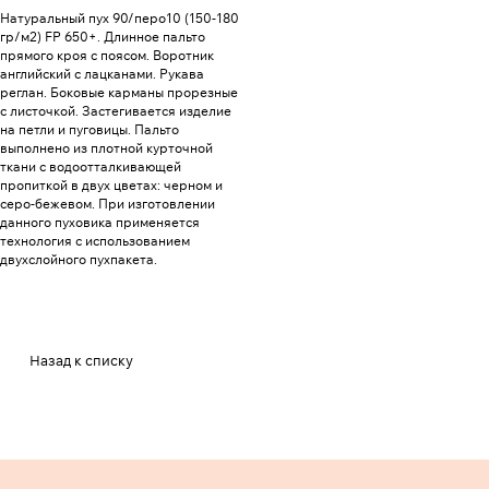
Натуральный пух 90/перо10 (150-180
гр/м2) FP 650+. Длинное пальто
прямого кроя с поясом. Воротник
английский с лацканами. Рукава
реглан. Боковые карманы прорезные
с листочкой. Застегивается изделие
на петли и пуговицы. Пальто
выполнено из плотной курточной
ткани с водоотталкивающей
пропиткой в двух цветах: черном и
серо-бежевом. При изготовлении
данного пуховика применяется
технология с использованием
двухслойного пухпакета.
Назад к списку