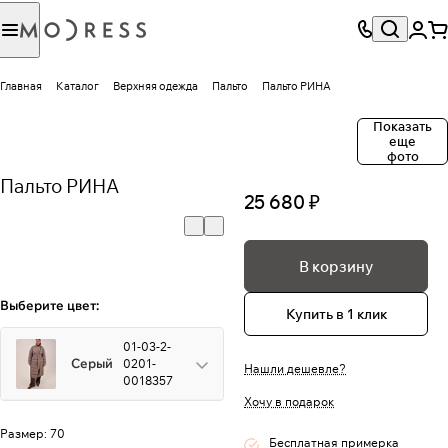
Главная
Каталог
Верхняя одежда
Пальто
Пальто РИНА
Показать
еще
фото
Пальто РИНА
25 680 ₽
В корзину
Выберите цвет:
Купить в 1 клик
01-03-2-
Серый
0201-
Нашли дешевле?
0018357
Хочу в подарок
Размер:
70
Бесплатная примерка