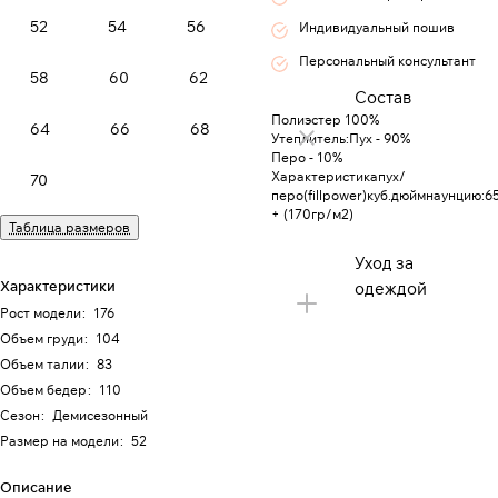
52
54
56
Индивидуальный пошив
Персональный консультант
58
60
62
Состав
Полиэстер 100%
64
66
68
Утеплитель:Пух - 90%
Перо - 10%
Характеристикапух/
70
перо(fillpower)куб.дюймнаунцию:6
+ (170гр/м2)
Таблица размеров
Уход за
Характеристики
одеждой
Рост модели
:
176
Объем груди
:
104
Объем талии
:
83
Объем бедер
:
110
Сезон
:
Демисезонный
Размер на модели
:
52
Описание