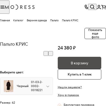
Главная
Каталог
Верхняя одежда
Пальто
Пальто КРИС
Показать
еще
фото
Пальто КРИС
24 380 ₽
В корзину
Выберите цвет:
Купить в 1 клик
01-03-2-
Черный
0002-
Нашли дешевле?
0018221
Хочу в подарок
Размер:
62
Бесплатная примерка