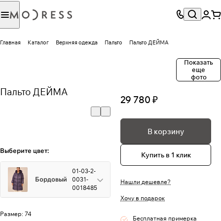
Главная
Каталог
Верхняя одежда
Пальто
Пальто ДЕЙМА
Показать
еще
фото
Пальто ДЕЙМА
29 780 ₽
В корзину
Выберите цвет:
Купить в 1 клик
01-03-2-
Бордовый
0031-
Нашли дешевле?
0018485
Хочу в подарок
Размер:
74
Бесплатная примерка