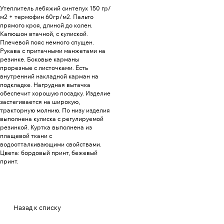
Утеплитель лебяжий синтепух 150 гр/
м2 + термофин 60гр/м2. Пальто
прямого кроя, длиной до колен.
Капюшон втачной, с кулиской.
Плечевой пояс немного спущен.
Рукава с притачными манжетами на
резинке. Боковые карманы
прорезные с листочками. Есть
внутренний накладной карман на
подкладке. Нагрудная вытачка
обеспечит хорошую посадку. Изделие
застегивается на широкую,
тракторную молнию. По низу изделия
выполнена кулиска с регулируемой
резинкой. Куртка выполнена из
плащевой ткани с
водоотталкивающими свойствами.
Цвета: бордовый принт, бежевый
принт.
Назад к списку