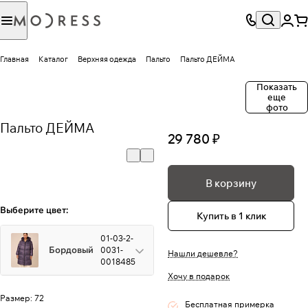
Главная
Каталог
Верхняя одежда
Пальто
Пальто ДЕЙМА
Показать
еще
фото
Пальто ДЕЙМА
29 780 ₽
В корзину
Выберите цвет:
Купить в 1 клик
01-03-2-
Бордовый
0031-
Нашли дешевле?
0018485
Хочу в подарок
Размер:
72
Бесплатная примерка