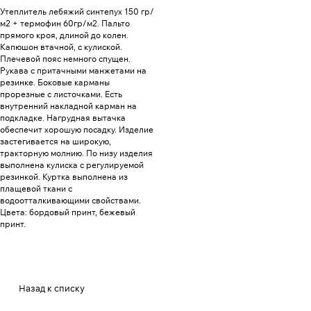
Утеплитель лебяжий синтепух 150 гр/
м2 + термофин 60гр/м2. Пальто
прямого кроя, длиной до колен.
Капюшон втачной, с кулиской.
Плечевой пояс немного спущен.
Рукава с притачными манжетами на
резинке. Боковые карманы
прорезные с листочками. Есть
внутренний накладной карман на
подкладке. Нагрудная вытачка
обеспечит хорошую посадку. Изделие
застегивается на широкую,
тракторную молнию. По низу изделия
выполнена кулиска с регулируемой
резинкой. Куртка выполнена из
плащевой ткани с
водоотталкивающими свойствами.
Цвета: бордовый принт, бежевый
принт.
Назад к списку