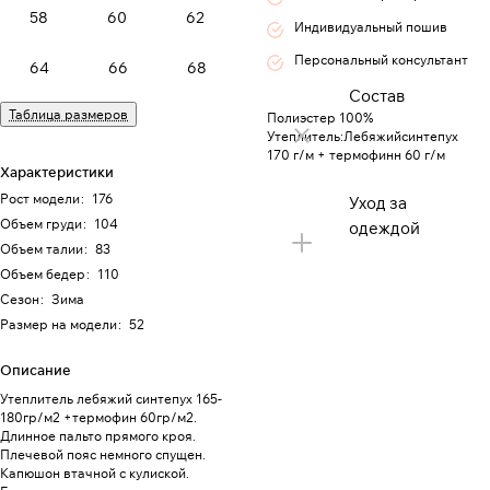
58
60
62
Индивидуальный пошив
Персональный консультант
64
66
68
Состав
Таблица размеров
Полиэстер 100%
Утеплитель:Лебяжийсинтепух
170 г/м + термофинн 60 г/м
Характеристики
Рост модели
:
176
Уход за
Объем груди
:
104
одеждой
Объем талии
:
83
Объем бедер
:
110
Сезон
:
Зима
Размер на модели
:
52
Описание
Утеплитель лебяжий синтепух 165-
180гр/м2 +термофин 60гр/м2.
Длинное пальто прямого кроя.
Плечевой пояс немного спущен.
Капюшон втачной с кулиской.