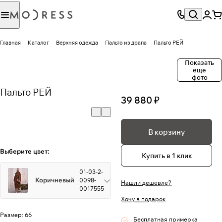
Главная
Каталог
Верхняя одежда
Пальто из драпа
Пальто РЕЙ
Показать
еще
фото
Пальто РЕЙ
39 880 ₽
В корзину
Выберите цвет:
Купить в 1 клик
01-03-2-
Коричневый
0098-
Нашли дешевле?
0017555
Хочу в подарок
Размер:
66
Бесплатная примерка