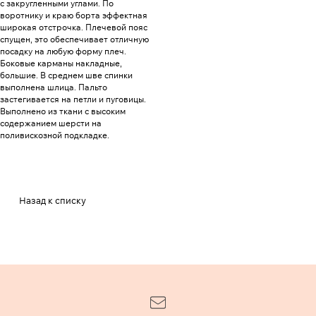
с закругленными углами. По
воротнику и краю борта эффектная
широкая отстрочка. Плечевой пояс
спущен, это обеспечивает отличную
посадку на любую форму плеч.
Боковые карманы накладные,
большие. В среднем шве спинки
выполнена шлица. Пальто
застегивается на петли и пуговицы.
Выполнено из ткани с высоким
содержанием шерсти на
поливискозной подкладке.
Назад к списку