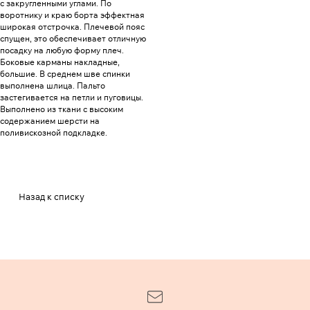
с закругленными углами. По
воротнику и краю борта эффектная
широкая отстрочка. Плечевой пояс
спущен, это обеспечивает отличную
посадку на любую форму плеч.
Боковые карманы накладные,
большие. В среднем шве спинки
выполнена шлица. Пальто
застегивается на петли и пуговицы.
Выполнено из ткани с высоким
содержанием шерсти на
поливискозной подкладке.
Назад к списку