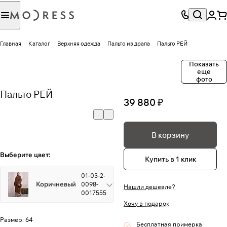
Главная
Каталог
Верхняя одежда
Пальто из драпа
Пальто РЕЙ
Показать
еще
фото
Пальто РЕЙ
39 880 ₽
В корзину
Выберите цвет:
Купить в 1 клик
01-03-2-
Коричневый
0098-
Нашли дешевле?
0017555
Хочу в подарок
Размер:
64
Бесплатная примерка