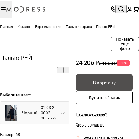
Главная
Каталог
Верхняя одежда
Пальто из драпа
Пальто РЕЙ
Показать
еще
фото
Пальто РЕЙ
24 206 ₽
34 580 ₽
-30%
В корзину
Выберите цвет:
Купить в 1 клик
01-03-2-
Черный
0002-
Нашли дешевле?
0017553
Хочу в подарок
Размер:
68
Бесплатная примерка