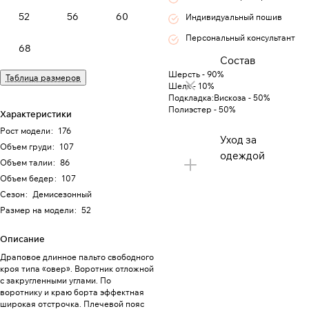
52
56
60
Индивидуальный пошив
Персональный консультант
68
Состав
Шерсть - 90%
Таблица размеров
Шелк - 10%
Подкладка:Вискоза - 50%
Полиэстер - 50%
Характеристики
Рост модели
:
176
Уход за
Объем груди
:
107
одеждой
Объем талии
:
86
Объем бедер
:
107
Сезон
:
Демисезонный
Размер на модели
:
52
Описание
Драповое длинное пальто свободного
кроя типа «овер». Воротник отложной
с закругленными углами. По
воротнику и краю борта эффектная
широкая отстрочка. Плечевой пояс