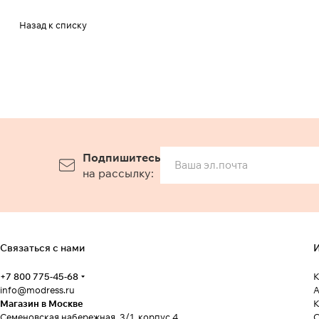
Назад к списку
Подпишитесь
на рассылку:
Связаться с нами
И
+7 800 775-45-68
К
info@modress.ru
А
Магазин в Москве
К
Семеновская набережная, 3/1, корпус 4