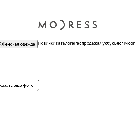
Новинки каталога
Распродажа
Лукбук
Блог Modr
Женская одежда
казать еще фото