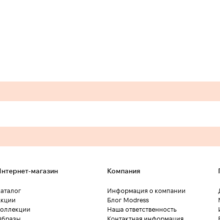
нтернет-магазин
Компания
аталог
Информация о компании
кции
Блог Modress
оллекции
Наша ответственность
Образы
Контактная информация