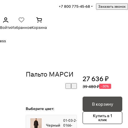
+7 800 775-45-68
Заказать звонок
Войти
Избранное
Корзина
ess
Пальто МАРСИ
27 636 ₽
39 480 ₽
-30%
В корзину
Выберите цвет:
Купить в 1
клик
01-03-2-
Черный
0166-