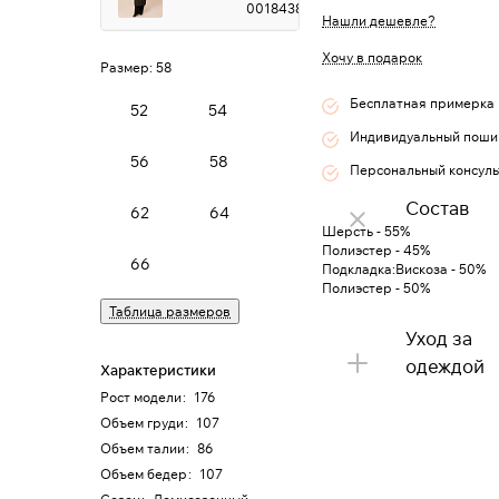
0018438
Нашли дешевле?
Хочу в подарок
Размер:
58
Бесплатная примерка
52
54
Индивидуальный поши
56
58
Персональный консуль
Состав
62
64
Шерсть - 55%
Полиэстер - 45%
66
Подкладка:Вискоза - 50%
Полиэстер - 50%
Таблица размеров
Уход за
одеждой
Характеристики
Рост модели
:
176
Объем груди
:
107
Объем талии
:
86
Объем бедер
:
107