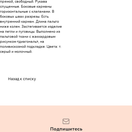
прямой, свободный. Рукава
спущенные. Боковые карманы
горизонтальные с клапанами. В
боковых швах разрезы. Есть
внутренний карман. Длина пальто
ниже колен. Застегивается изделие
на петли и пуговицы. Выполнено из
пальтовой ткани с жаккардовым
рисунком «диагональ», на
поливискозной подкладке. Цвета: т.
серый и молочный.
Назад к списку
Подпишитесь