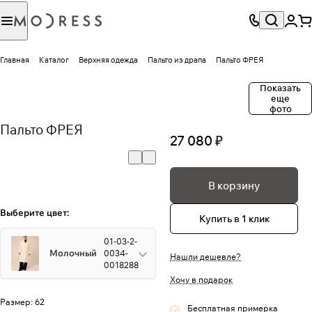
Главная
Каталог
Верхняя одежда
Пальто из драпа
Пальто ФРЕЯ
Показать
еще
фото
Пальто ФРЕЯ
27 080 ₽
В корзину
Выберите цвет:
Купить в 1 клик
01-03-2-
Молочный
0034-
Нашли дешевле?
0018288
Хочу в подарок
Размер:
62
Бесплатная примерка