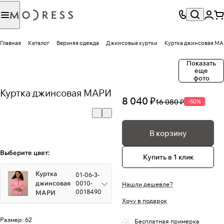
Главная
Каталог
Верхняя одежда
Джинсовые куртки
Куртка джинсовая М
Показать
еще
фото
Куртка джинсовая МАРИ
8 040 ₽
16 080 ₽
-50%
В корзину
Выберите цвет:
Купить в 1 клик
Куртка
01-06-3-
джинсовая
0010-
Нашли дешевле?
0018490
МАРИ
Хочу в подарок
Размер:
62
Бесплатная примерка