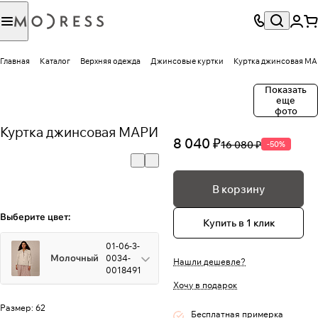
Главная
Каталог
Верхняя одежда
Джинсовые куртки
Куртка джинсовая М
Показать
еще
фото
Куртка джинсовая МАРИ
8 040 ₽
16 080 ₽
-50%
В корзину
Выберите цвет:
Купить в 1 клик
01-06-3-
Молочный
0034-
Нашли дешевле?
0018491
Хочу в подарок
Размер:
62
Бесплатная примерка