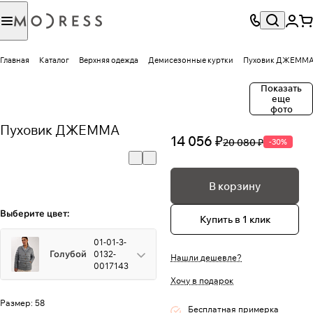
Главная
Каталог
Верхняя одежда
Демисезонные куртки
Пуховик ДЖЕММ
Показать
еще
фото
Пуховик ДЖЕММА
14 056 ₽
20 080 ₽
-30%
В корзину
Выберите цвет:
Купить в 1 клик
01-01-3-
Голубой
0132-
Нашли дешевле?
0017143
Хочу в подарок
Размер:
58
Бесплатная примерка