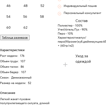
46
48
52
Индивидуальный пошив
Персональный консультант
54
56
58
Состав
Полиэстер - 100%
60
62
Утеплитель:Пух - 90%
Перо - 10%
Таблица размеров
Характеристикапух/
перо(fillpower)куб.дюймнаунцию:6
+ (60гр/м2)
Характеристики
Уход за
Рост модели
:
176
одеждой
Объем груди
:
107
Объем талии
:
86
Объем бедер
:
107
Сезон
:
Демисезонный
Размер на модели
:
52
Описание
Легкий жакет-пуховик
полуприлегающего силуэта, длиной