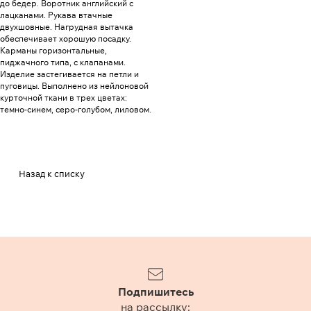
до бедер. Воротник английский с
лацканами. Рукава втачные
двухшовные. Нагрудная вытачка
обеспечивает хорошую посадку.
Карманы горизонтальные,
пиджачного типа, с клапанами.
Изделие застегивается на петли и
пуговицы. Выполнено из нейлоновой
курточной ткани в трех цветах:
темно-синем, серо-голубом, лиловом.
Назад к списку
Подпишитесь
на рассылку: