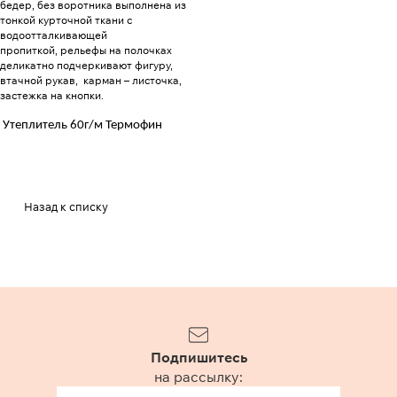
бедер, без воротника выполнена из
тонкой курточной ткани с
водоотталкивающей
пропиткой, рельефы на полочках
деликатно подчеркивают фигуру,
втачной рукав, карман – листочка,
застежка на кнопки.
Утеплитель 60г/м Термофин
Назад к списку
Подпишитесь
на рассылку: