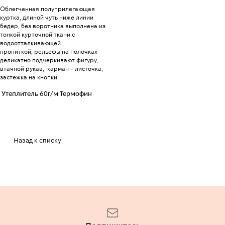
Облегченная полуприлегающая
куртка, длиной чуть ниже линии
бедер, без воротника выполнена из
тонкой курточной ткани с
водоотталкивающей
пропиткой, рельефы на полочках
деликатно подчеркивают фигуру,
втачной рукав, карман – листочка,
застежка на кнопки.
Утеплитель 60г/м Термофин
Назад к списку