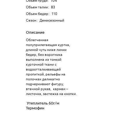
Объем груди
:
104
Объем талии
:
83
Объем бедер
:
110
Сезон
:
Демисезонный
Описание
Облегченная
полуприлегающая куртка,
длиной чуть ниже линии
бедер, без воротника
выполнена из тонкой
курточной ткани с
водоотталкивающей
пропиткой, рельефы на
полочках деликатно
подчеркивают фигуру,
втачной рукав, карман –
листочка, застежка на кнопки.
Утеплитель 60г/м
Термофин