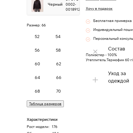
Черный
0002-
Хочу в подарок
0018912
Бесплатная примерка
Размер:
66
Индивидуальный поши
52
54
Персональный консуль
Состав
56
58
Полиэстер - 100%
Утеплитель:Термофин 60 г
60
62
Уход за
64
66
одеждой
68
70
Таблица размеров
Характеристики
Рост модели
:
176