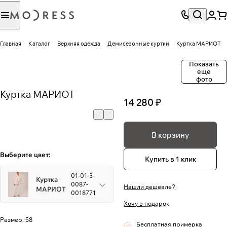
Главная
Каталог
Верхняя одежда
Демисезонные куртки
Куртка МАРИОТ
Показать
еще
фото
Куртка МАРИОТ
14 280 ₽
В корзину
Выберите цвет:
Купить в 1 клик
01-01-3-
Куртка
0087-
Нашли дешевле?
МАРИОТ
0018771
Хочу в подарок
Размер:
58
Бесплатная примерка