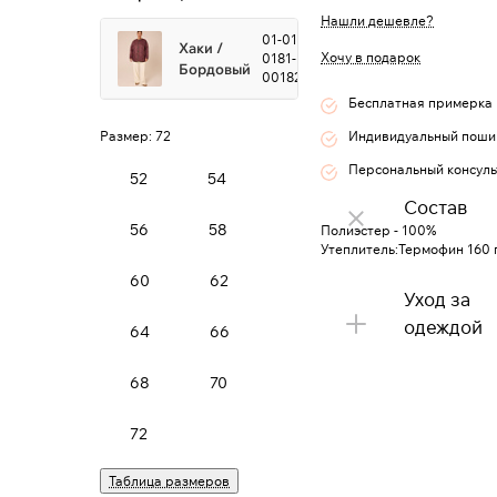
Нашли дешевле?
01-01-2-
Хаки /
Хочу в подарок
0181-
Бордовый
0018242
Бесплатная примерка
Размер:
72
Индивидуальный поши
Персональный консуль
52
54
Состав
56
58
Полиэстер - 100%
Утеплитель:Термофин 160 
60
62
Уход за
одеждой
64
66
68
70
72
Таблица размеров