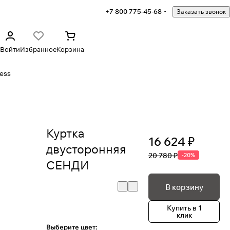
+7 800 775-45-68
Заказать звонок
Войти
Избранное
Корзина
ess
Куртка
16 624 ₽
двусторонняя
20 780 ₽
-20%
СЕНДИ
В корзину
Купить в 1
клик
Выберите цвет: