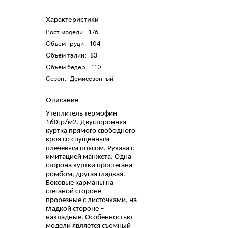
Характеристики
Рост модели
:
176
Объем груди
:
104
Объем талии
:
83
Объем бедер
:
110
Сезон
:
Демисезонный
Описание
Утеплитель термофин
160гр/м2. Двусторонняя
куртка прямого свободного
кроя со спущенным
плечевым поясом. Рукава с
имитацией манжета. Одна
сторона куртки простегана
ромбом, другая гладкая.
Боковые карманы на
стеганой стороне
прорезные с листочками, на
гладкой стороне –
накладные. Особенностью
модели является съемный