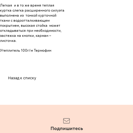
Легкая и в то же время теплая
куртка слегка расширенного силуэта
выполнена из тонкой курточной
ткани с водоотталкивающем
покрытием, высокая стойка может
откладываться при необходимости,
застежка на кнопки, карман –
листочка.
Утеплитель 100г/м Термофин
Назад к списку
Подпишитесь