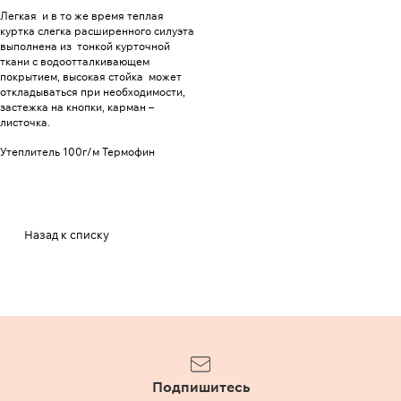
Легкая и в то же время теплая
куртка слегка расширенного силуэта
выполнена из тонкой курточной
ткани с водоотталкивающем
покрытием, высокая стойка может
откладываться при необходимости,
застежка на кнопки, карман –
листочка.
Утеплитель 100г/м Термофин
Назад к списку
Подпишитесь