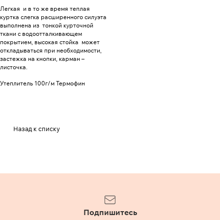
Легкая и в то же время теплая
куртка слегка расширенного силуэта
выполнена из тонкой курточной
ткани с водоотталкивающем
покрытием, высокая стойка может
откладываться при необходимости,
застежка на кнопки, карман –
листочка.
Утеплитель 100г/м Термофин
Назад к списку
Подпишитесь