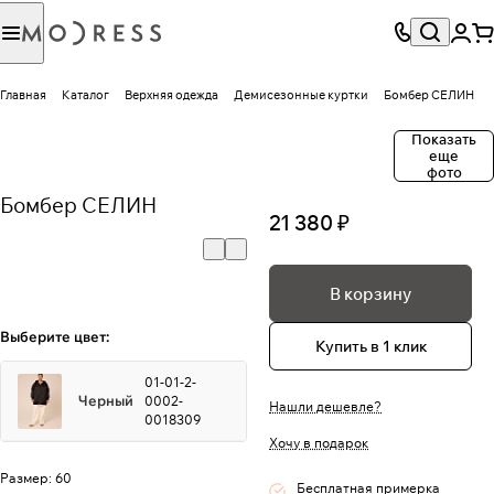
Главная
Каталог
Верхняя одежда
Демисезонные куртки
Бомбер СЕЛИН
Показать
еще
фото
Бомбер СЕЛИН
21 380 ₽
В корзину
Выберите цвет:
Купить в 1 клик
01-01-2-
Черный
0002-
Нашли дешевле?
0018309
Хочу в подарок
Размер:
60
Бесплатная примерка