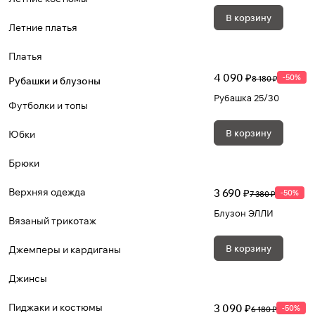
В корзину
Летние платья
Платья
4 090 ₽
-50%
8 180 ₽
Рубашки и блузоны
Рубашка 25/30
Футболки и топы
В корзину
Юбки
Брюки
Верхняя одежда
3 690 ₽
-50%
7 380 ₽
Блузон ЭЛЛИ
Вязаный трикотаж
В корзину
Джемперы и кардиганы
Джинсы
Пиджаки и костюмы
3 090 ₽
-50%
6 180 ₽