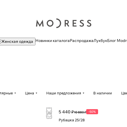
Новинки каталога
Распродажа
Лукбук
Блог Modr
Женская одежда
улярные
Цена
Наши предложения
В наличии
Цв
5 440 ₽
-50%
10 880 ₽
Рубашка 25/28