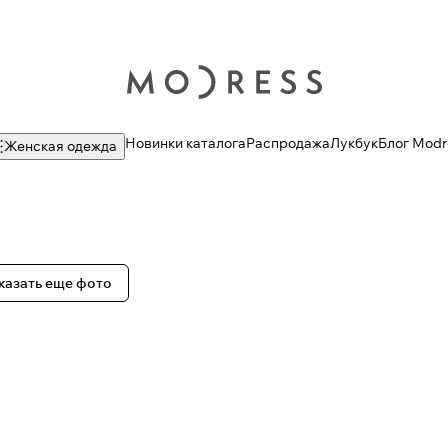
Новинки каталога
Распродажа
Лукбук
Блог Modr
Женская одежда
казать еще фото