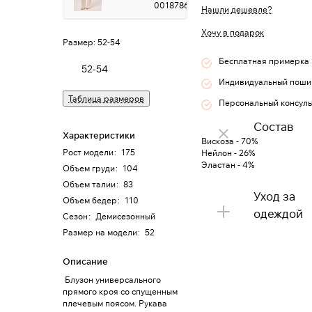
0018786
Нашли дешевле?
Хочу в подарок
Размер:
52-54
Бесплатная примерка
52-54
Индивидуальный поши
Таблица размеров
Персональный консуль
Состав
Характеристики
Вискоза - 70%
Рост модели
:
175
Нейлон - 26%
Эластан - 4%
Объем груди
:
104
Объем талии
:
83
Уход за
Объем бедер
:
110
одеждой
Сезон
:
Демисезонный
Размер на модели
:
52
Описание
Блузон универсального
прямого кроя со спущенным
плечевым поясом. Рукава