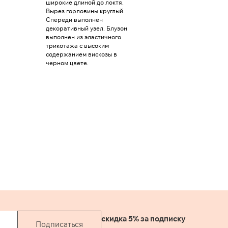
широкие длиной до локтя.
Вырез горловины круглый.
Спереди выполнен
декоративный узел. Блузон
выполнен из эластичного
трикотажа с высоким
содержанием вискозы в
черном цвете.
скидка 5% за подписку
Подписаться