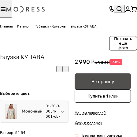
Главная
Каталог
Рубашки и блузоны
Блузка КУПАВА
Показать
еще
фото
Блузка КУПАВА
2 990 ₽
5 980 ₽
-50%
В корзину
Выберите цвет:
Купить в 1 клик
01-20-3-
Молочный
0034-
Нашли дешевле?
0017657
Хочу в подарок
Размер:
52-54
Бесплатная примерка