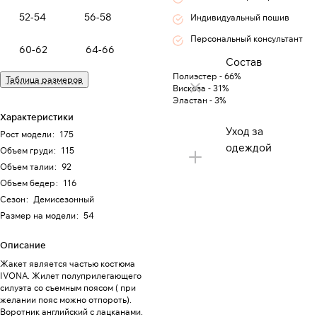
52-54
56-58
Индивидуальный пошив
Персональный консультант
60-62
64-66
Состав
Полиэстер - 66%
Таблица размеров
Вискоза - 31%
Эластан - 3%
Характеристики
Уход за
Рост модели
:
175
одеждой
Объем груди
:
115
Объем талии
:
92
Объем бедер
:
116
Сезон
:
Демисезонный
Размер на модели
:
54
Описание
Жакет является частью костюма
IVONA. Жилет полуприлегающего
силуэта со съемным поясом ( при
желании пояс можно отпороть).
Воротник английский с лацканами.