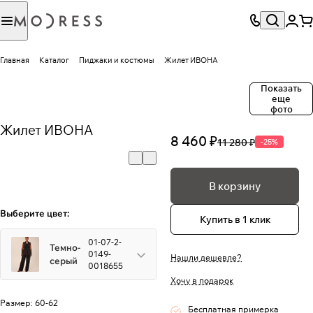
Главная
Каталог
Пиджаки и костюмы
Жилет ИВОНА
Показать
еще
фото
Жилет ИВОНА
8 460 ₽
11 280 ₽
-25%
В корзину
Выберите цвет:
Купить в 1 клик
01-07-2-
Темно-
0149-
Нашли дешевле?
серый
0018655
Хочу в подарок
Размер:
60-62
Бесплатная примерка