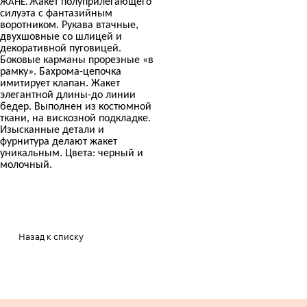
Жакет полуприлегающего
ЖАНЕ.
силуэта с фантазийным
воротником. Рукава втачные,
двухшовные со шлицей и
декоративной пуговицей.
Боковые карманы прорезные «в
рамку». Бахрома-цепочка
имитирует клапан. Жакет
элегантной длины-до линии
бедер. Выполнен из костюмной
ткани, на вискозной подкладке.
Изысканные детали и
фурнитура делают жакет
уникальным. Цвета: черный и
молочный.
Назад к списку