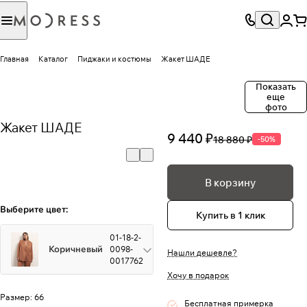
Главная
Каталог
Пиджаки и костюмы
Жакет ШАДЕ
Показать
еще
фото
Жакет ШАДЕ
9 440 ₽
18 880 ₽
-50%
В корзину
Выберите цвет:
Купить в 1 клик
01-18-2-
Коричневый
0098-
Нашли дешевле?
0017762
Хочу в подарок
Размер:
66
Бесплатная примерка