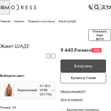
Главная
Каталог
Пиджаки и костюмы
Жакет ШАДЕ
Показать
еще
фото
Жакет ШАДЕ
9 440 ₽
18 880 ₽
-50%
В корзину
Выберите цвет:
Купить в 1 клик
01-18-2-
Коричневый
0098-
Нашли дешевле?
0017762
Хочу в подарок
Размер:
54
Бесплатная примерка