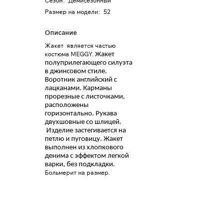
Сезон
:
Демисезонный
Размер на модели
:
52
Описание
Жакет является частью
костюма MEGGY.
Жакет
полуприлегающего силуэта
в джинсовом стиле.
Воротник английский с
лацканами. Карманы
прорезные с листочками,
расположены
горизонтально. Рукава
двухшовные со шлицей.
Изделие застегивается на
петлю и пуговицу. Жакет
выполнен из хлопкового
денима с эффектом легкой
варки, без подкладки.
Больмерит на размер.