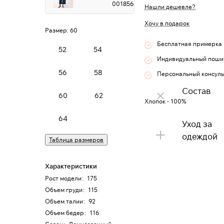
0018566
Нашли дешевле?
Хочу в подарок
Размер:
60
Бесплатная примерка
52
54
Индивидуальный поши
56
58
Персональный консуль
Состав
60
62
Хлопок - 100%
64
Уход за
одеждой
Таблица размеров
Характеристики
Рост модели
:
175
Объем груди
:
115
Объем талии
:
92
Объем бедер
:
116