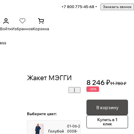
+7 800 775-45-68
Заказать звонок
Войти
Избранное
Корзина
ess
Жакет МЭГГИ
8 246 ₽
11 780 ₽
-30%
В корзину
Выберите цвет:
Купить в 1
клик
01-06-2-
Голубой
0008-