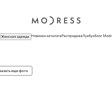
Новинки каталога
Распродажа
Лукбук
Блог Modr
Женская одежда
казать еще фото