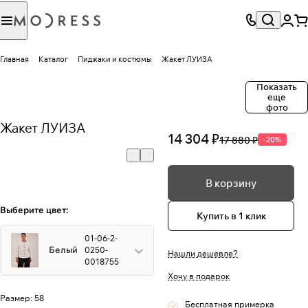
Главная
Каталог
Пиджаки и костюмы
Жакет ЛУИЗА
Показать
еще
фото
Жакет ЛУИЗА
14 304 ₽
17 880 ₽
-20%
В корзину
Выберите цвет:
Купить в 1 клик
01-06-2-
Белый
0250-
Нашли дешевле?
0018755
Хочу в подарок
Размер:
58
Бесплатная примерка