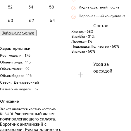
52
54
58
Индивидуальный пошив
Персональный консультант
60
62
64
Состав
Хлопок - 68%
Таблица размеров
Вискоза - 31%
Люрекс - 1%
Подкладка:Полиэстер - 50%
Характеристики
Вискоза - 50%
Рост модели
:
175
Объем груди
:
115
Уход за
Объем талии
:
92
одеждой
Объем бедер
:
116
Сезон
:
Демисезонный
Размер на модели
:
52
Описание
Жакет является частью костюма
KLAUDI.
Укороченный жакет
полуприлегающего силуэта.
Воротник английский с
лацканами. Рукава длинные с