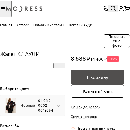
Главная
Каталог
Пиджаки и костюмы
Жакет КЛАУДИ
Показать
еще
фото
Жакет КЛАУДИ
8 688 ₽
14 480 ₽
-40%
В корзину
Выберите цвет:
Купить в 1 клик
01-06-2-
Черный
0002-
Нашли дешевле?
0018064
Хочу в подарок
Размер:
54
Бесплатная примерка