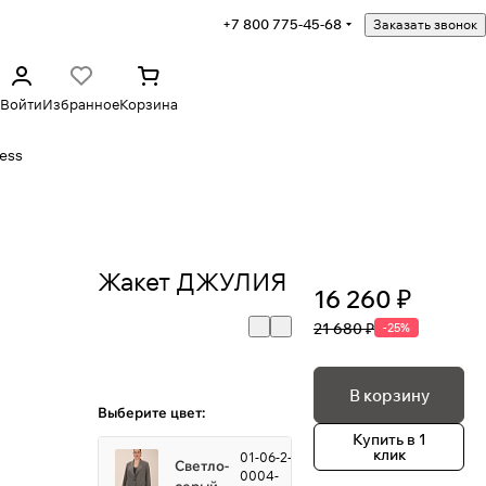
+7 800 775-45-68
Заказать звонок
Войти
Избранное
Корзина
ess
Жакет ДЖУЛИЯ
16 260 ₽
21 680 ₽
-25%
В корзину
Выберите цвет:
Купить в 1
клик
01-06-2-
Светло-
0004-
серый