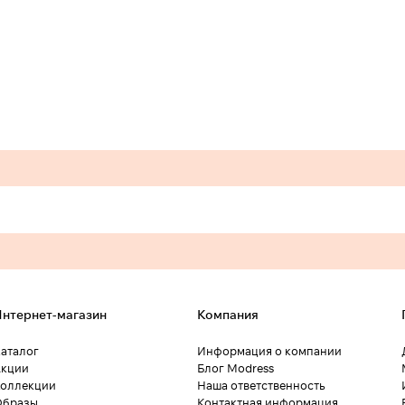
нтернет-магазин
Компания
аталог
Информация о компании
кции
Блог Modress
оллекции
Наша ответственность
Образы
Контактная информация