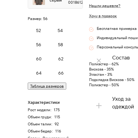
0018612
Нашли дешевле?
Хочу в подарок
Размер:
56
Бесплатная примерка
52
54
Индивидуальный поши
56
58
Персональный консуль
Состав
60
62
Полиэстер - 62%
Вискоза - 35%
64
66
Эластан - 3%
Подкладка:Вискоза - 50%
Полиэстер - 50%
Таблица размеров
Уход за
Характеристики
одеждой
Рост модели
:
175
Объем груди
:
115
Объем талии
:
92
Объем бедер
:
116