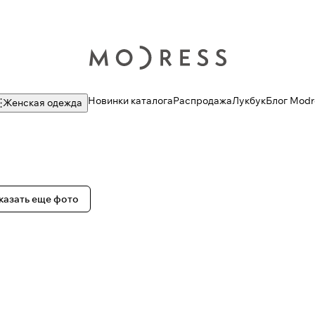
Новинки каталога
Распродажа
Лукбук
Блог Modr
Женская одежда
казать еще фото