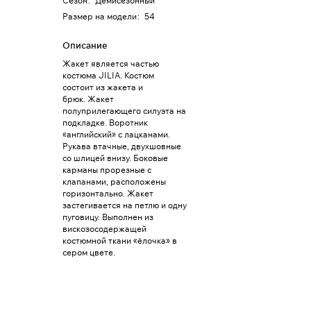
Сезон
:
Демисезонный
Размер на модели
:
54
Описание
Жакет является частью
костюма JILIA. Костюм
состоит из жакета и
брюк. Жакет
полуприлегающего силуэта на
подкладке. Воротник
«английский» с лацканами.
Рукава втачные, двухшовные
со шлицей внизу. Боковые
карманы прорезные с
клапанами, расположены
горизонтально. Жакет
застегивается на петлю и одну
пуговицу. Выполнен из
вискозосодержащей
костюмной ткани «ёлочка» в
сером цвете.