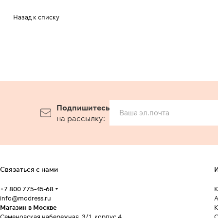
Назад к списку
Подпишитесь
на рассылку:
Связаться с нами
И
+7 800 775-45-68
К
info@modress.ru
А
Магазин в Москве
К
Семеновская набережная, 3/1, корпус 4