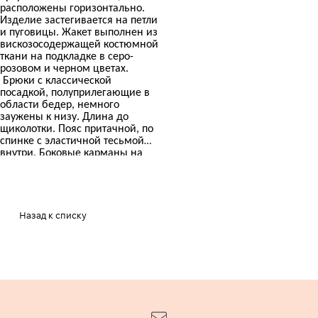
расположены горизонтально.
Изделие застегивается на петли
и пуговицы. Жакет выполнен из
вискозосодержащей костюмной
ткани на подкладке в серо-
розовом и черном цветах.
Брюки с классической
посадкой, полуприлегающие в
области бедер, немного
заужены к низу. Длина до
щиколотки. Пояс притачной, по
спинке с эластичной тесьмой
внутри. Боковые карманы на
передних половинках. На
задних половинках ложные
карманы «в рамку». Застежка
спереди. Брюки выполнены из
вискозосодержащей ткани в
Назад к списку
серо-розовом и черном цветах.