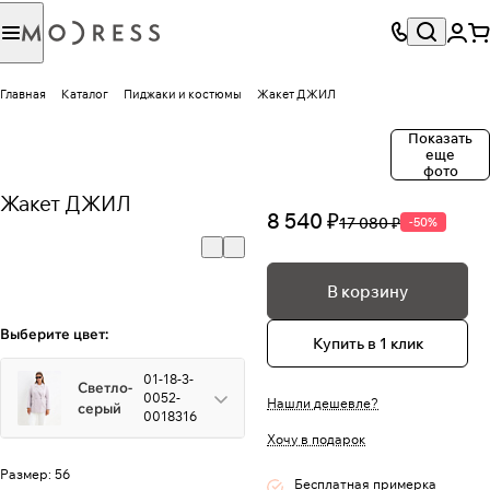
Главная
Каталог
Пиджаки и костюмы
Жакет ДЖИЛ
Показать
еще
фото
Жакет ДЖИЛ
8 540 ₽
17 080 ₽
-50%
В корзину
Выберите цвет:
Купить в 1 клик
01-18-3-
Светло-
0052-
Нашли дешевле?
серый
0018316
Хочу в подарок
Размер:
56
Бесплатная примерка