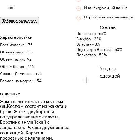
56
Индивидуальный пошив
Персональный консультант
Таблица размеров
Состав
Полиэстер - 65%
Характеристики
Вискоза - 32%
Эластан - 3%
Рост модели
:
175
Подкладка:Вискоза - 50%
Объем груди
:
115
Полиэстер - 50%
Объем талии
:
92
Объем бедер
:
116
Уход за
Сезон
:
Демисезонный
одеждой
Размер на модели
:
54
Описание
Жакет является частью костюма
Костюм состоит из жакета и
GIL.
брюк. Жакет двубортный,
полуприлегающего силуэта.
Воротник английский с
лацканами. Рукава двухшовные
со шлицей. Карманы
прорезные с клапанами,