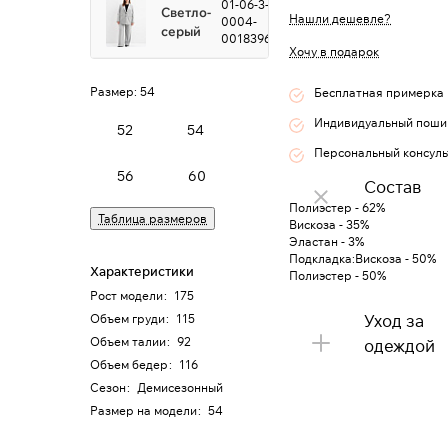
01-06-3-
Светло-
Нашли дешевле?
0004-
серый
0018396
Хочу в подарок
Размер:
54
Бесплатная примерка
Индивидуальный поши
52
54
Персональный консуль
56
60
Состав
Полиэстер - 62%
Таблица размеров
Вискоза - 35%
Эластан - 3%
Подкладка:Вискоза - 50%
Характеристики
Полиэстер - 50%
Рост модели
:
175
Уход за
Объем груди
:
115
Объем талии
:
92
одеждой
Объем бедер
:
116
Сезон
:
Демисезонный
Размер на модели
:
54