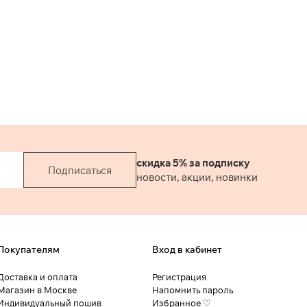
притачной, по спинке с
эластичной тесьмой
внутри. Боковые
карманы на передних
половинках. На задних
половинках ложные
карманы «в рамку».
Застежка спереди. Брюки
выполнены из
вискозосодержащей
ткани в серо-розовом и
черном цветах.
скидка 5% за подписку
Подписаться
новости, акции, новинки
Покупателям
Вход в кабинет
Доставка и оплата
Регистрация
Магазин в Москве
Напомнить пароль
Индивидуальный пошив
Избранное ♡