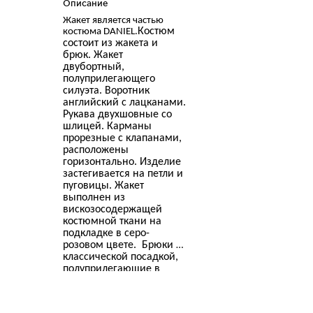
Описание
Жакет является частью
Костюм
костюма DANIEL.
состоит из жакета и
брюк. Жакет
двубортный,
полуприлегающего
силуэта. Воротник
английский с лацканами.
Рукава двухшовные со
шлицей. Карманы
прорезные с клапанами,
расположены
горизонтально. Изделие
застегивается на петли и
пуговицы. Жакет
выполнен из
вискозосодержащей
костюмной ткани на
подкладке в серо-
розовом цвете. Брюки с
классической посадкой,
полуприлегающие в
области бедер, немного
заужены к низу. Длина
до щиколотки. Пояс