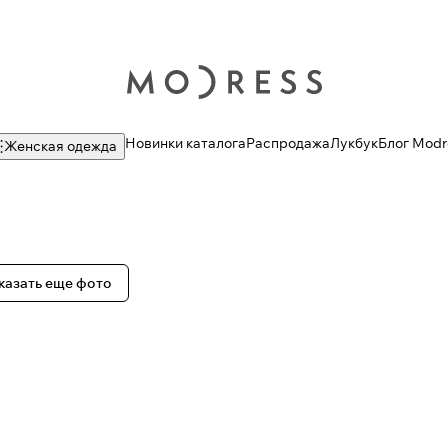
Новинки каталога
Распродажа
Лукбук
Блог Modr
Женская одежда
казать еще фото