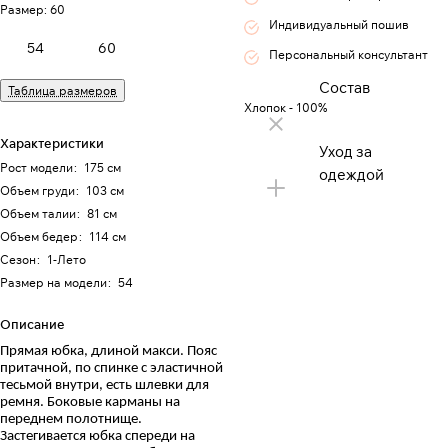
Размер:
60
Индивидуальный пошив
54
60
Персональный консультант
Состав
Таблица размеров
Хлопок - 100%
Характеристики
Уход за
Рост модели
:
175 см
одеждой
Объем груди
:
103 см
Объем талии
:
81 см
Объем бедер
:
114 см
Сезон
:
1-Лето
Размер на модели
:
54
Описание
Прямая юбка, длиной макси. Пояс
притачной, по спинке с эластичной
тесьмой внутри, есть шлевки для
ремня. Боковые карманы на
переднем полотнище.
Застегивается юбка спереди на