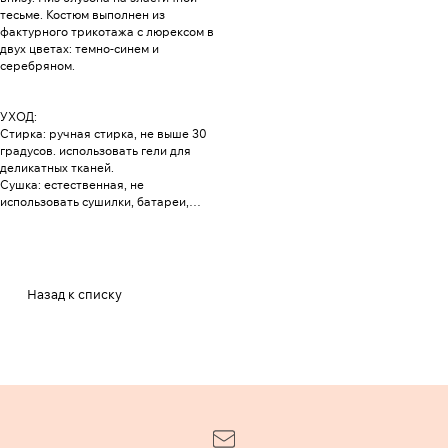
тесьме. Костюм выполнен из
фактурного трикотажа с люрексом в
двух цветах: темно-синем и
серебряном.
УХОД:
Стирка: ручная стирка, не выше 30
градусов. использовать гели для
деликатных тканей.
Сушка: естественная, не
использовать сушилки, батареи,
барабаны.
Утюжка: Не нуждается в утюжке по
всей поверхности, но если
потребуется устранить заломы, то на
минимальном температурном режиме
Назад к списку
через х/б ткань без пара,
температура утюга 110 градусов.