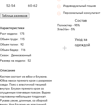
52-54
60-62
Индивидуальный пошив
Персональный консультант
Таблица размеров
Состав
Полиэстер - 95%
Характеристики
Эластан - 5%
Рост модели
:
175
Объем груди
:
115
Уход за
Объем талии
:
92
одеждой
Объем бедер
:
116
Сезон
:
Демисезонный
Размер на модели
:
52
Описание
Костюм состоит из юбки и блузона.
Юбка макси прямого кроя с разрезом
сзади. Пояс с эластичной тесьмой
внутри. Блузон прямого кроя со
спущенным плечевым поясом. Вырез
горловины-небольшая «лодочка».
Рукава узкие, длинные, со сборкой
внизу. Низ блузона на эластичной