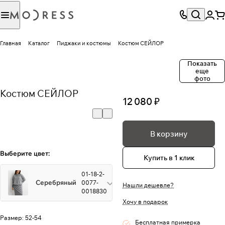
Главная
Каталог
Пиджаки и костюмы
Костюм СЕЙЛОР
Показать
еще
фото
Костюм СЕЙЛОР
12 080 ₽
В корзину
Выберите цвет:
Купить в 1 клик
01-18-2-
Серебряный
0077-
Нашли дешевле?
0018830
Хочу в подарок
Размер:
52-54
Бесплатная примерка