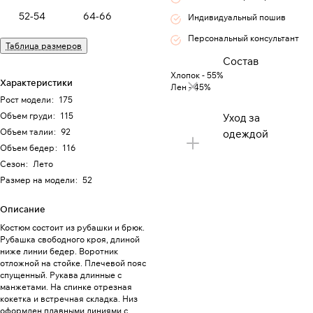
52-54
64-66
Индивидуальный пошив
Персональный консультант
Таблица размеров
Состав
Хлопок - 55%
Характеристики
Лен - 45%
Рост модели
:
175
Объем груди
:
115
Уход за
Объем талии
:
92
одеждой
Объем бедер
:
116
Сезон
:
Лето
Размер на модели
:
52
Описание
Костюм состоит из рубашки и брюк.
Рубашка свободного кроя, длиной
ниже линии бедер. Воротник
отложной на стойке. Плечевой пояс
спущенный. Рукава длинные с
манжетами. На спинке отрезная
кокетка и встречная складка. Низ
оформлен плавными линиями с