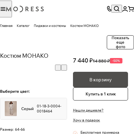
Главная
Каталог
Пиджаки и костюмы
Костюм МОНАКО
Показать
еще
фото
Костюм МОНАКО
7 440 ₽
14 880 ₽
-50%
В корзину
Выберите цвет:
Купить в 1 клик
01-18-3-0004-
Серый
Нашли дешевле?
0018464
Хочу в подарок
Размер:
64-66
Бесплатная примерка