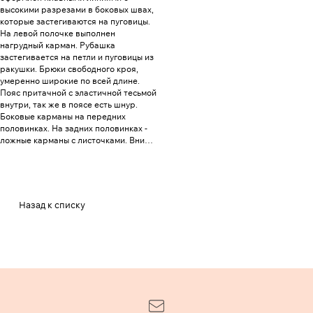
высокими разрезами в боковых швах,
которые застегиваются на пуговицы.
На левой полочке выполнен
нагрудный карман. Рубашка
застегивается на петли и пуговицы из
ракушки. Брюки свободного кроя,
умеренно широкие по всей длине.
Пояс притачной с эластичной тесьмой
внутри, так же в поясе есть шнур.
Боковые карманы на передних
половинках. На задних половинках -
ложные карманы с листочками. Внизу
брюк, в боковых швах выполнены
разрезы. Костюм выполнен из
хлопковой ткани с добавлением льна
с св. сером меланже.
Назад к списку