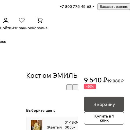
+7 800 775-45-68
Заказать звонок
Войти
Избранное
Корзина
ess
Костюм ЭМИЛЬ
9 540 ₽
19 080 ₽
-50%
В корзину
Выберите цвет:
Купить в 1
клик
01-18-3-
Желтый
0005-