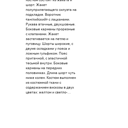
шорт. Жакет
полуприлегающего силуэта на
подкладке. Воротник
«английский» с лацканами.
Рукава втачные, двухшовные.
Боковые карманы прорезные
с клапанами. Жакет
застегивается на петлю и
пуговицу. Шорты широкие, с
двумя складками у пояса и
ложным гульфиком. Пояс
притачной, с эластичной
тесьмой внутри. Боковые
карманы на передних
половинках. Длина шорт чуть
ниже колен. Костюм выполнен
из костюмной ткани с
содержанием вискозы в двух
цветах: желтом и светло-
сером. Дополнительно: Топ
Эмиль. Топ-майка
полуприлегающего силуэта,
длиной до бедер. Вырез
горловины спереди и сзади V-
образные, глубокие.
Нагрудная вытачка