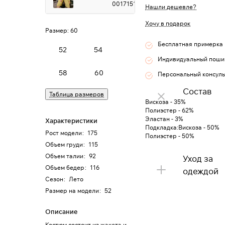
0017151
Нашли дешевле?
Хочу в подарок
Размер:
60
Бесплатная примерка
52
54
Индивидуальный поши
58
60
Персональный консуль
Состав
Таблица размеров
Вискоза - 35%
Полиэстер - 62%
Эластан - 3%
Характеристики
Подкладка:Вискоза - 50%
Рост модели
:
175
Полиэстер - 50%
Объем груди
:
115
Объем талии
:
92
Уход за
Объем бедер
:
116
одеждой
Сезон
:
Лето
Размер на модели
:
52
Описание
Костюм состоит из жакета и