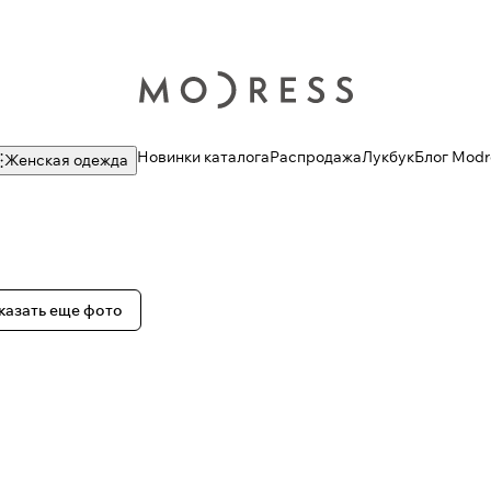
Новинки каталога
Распродажа
Лукбук
Блог Modr
Женская одежда
казать еще фото