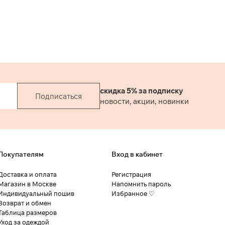
обеспечивает хорошую
посадку изделия. Выполнен из
атласной ткани в желтом и
светло-сером цветах.
скидка 5% за подписку
Подписаться
новости, акции, новинки
Покупателям
Вход в кабинет
Доставка и оплата
Регистрация
Магазин в Москве
Напомнить пароль
Индивидуальный пошив
Избранное ♡
Возврат и обмен
Таблица размеров
Уход за одеждой