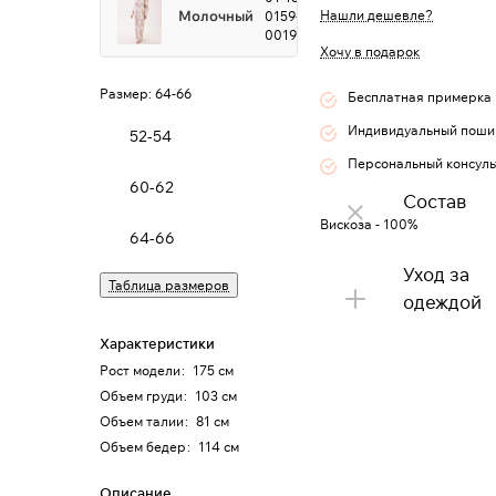
Молочный
Нашли дешевле?
0159-
0019102
Хочу в подарок
Размер:
64-66
Бесплатная примерка
Индивидуальный поши
52-54
Персональный консуль
60-62
Состав
Вискоза - 100%
64-66
Уход за
Таблица размеров
одеждой
Характеристики
Рост модели
:
175 см
Объем груди
:
103 см
Объем талии
:
81 см
Объем бедер
:
114 см
Описание