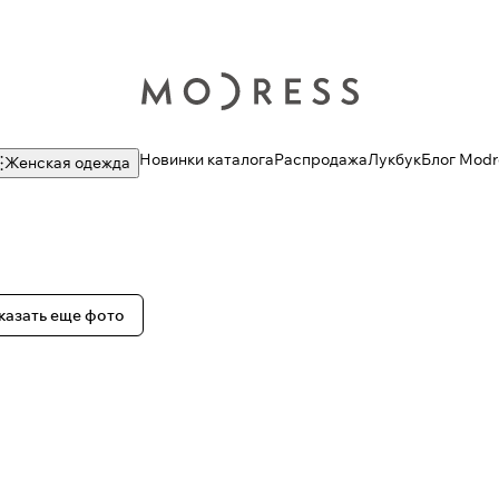
Новинки каталога
Распродажа
Лукбук
Блог Modr
Женская одежда
казать еще фото