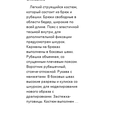
Легкий струящийся костюм,
который состоит из брюк и
рубашки. Брюки свободные в
области бедер, широкие по
всей длине. Пояс с эластичной
тесьмой внутри, для
дополнительной фиксации
предусмотрен шнурок.
Карманы на брюках
выполнены в боковых швах.
Рубашка объемная, со
спущенным плечевым поясом.
Воротник рубашечный,
стояче-отложной. Рукава с
манжетами. В боковых швах
высокие разрезы и кулиска со
шнурком, для моделирования
нового образа с
драпировками. Застежка-
пуговицы. Костюм выполнен из
вискозной ткани в трех
принтах: черный/бежевый,
молочный/коричневый,
молочный/бежевый.