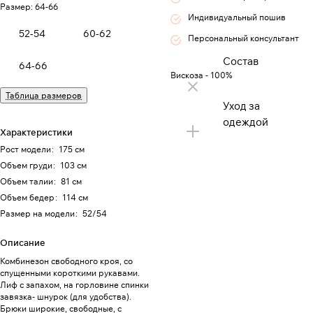
Размер:
64-66
Индивидуальный пошив
52-54
60-62
Персональный консультант
Состав
64-66
Вискоза - 100%
Таблица размеров
Уход за
одеждой
Характеристики
Рост модели
:
175 см
Объем груди
:
103 см
Объем талии
:
81 см
Объем бедер
:
114 см
Размер на модели
:
52/54
Описание
Комбинезон свободного кроя, со
спущенными короткими рукавами.
Лиф с запахом, на горловине спинки
завязка- шнурок (для удобства).
Брюки широкие, свободные, с