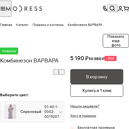
Главная
Каталог
Пиджаки и костюмы
Комбинезон ВАРВАРА
Показать
еще
фото
Новинка
5 190 ₽
10 380 ₽
-50%
Комбинезон ВАРВАРА
В корзину
Купить в 1 клик
Выберите цвет:
Нашли дешевле?
01-40-1-
Сиреневый
0002-
Хочу в подарок
0019207
Бесплатная примерка