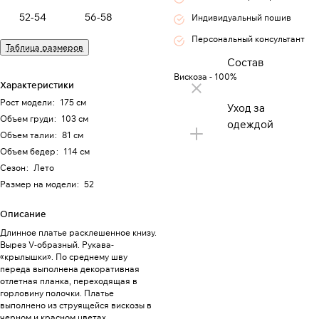
52-54
56-58
Индивидуальный пошив
Персональный консультант
Таблица размеров
Состав
Вискоза - 100%
Характеристики
Рост модели
:
175 см
Уход за
Объем груди
:
103 см
одеждой
Объем талии
:
81 см
Объем бедер
:
114 см
Сезон
:
Лето
Размер на модели
:
52
Описание
Длинное платье расклешенное книзу.
Вырез V-образный. Рукава-
«крылышки». По среднему шву
переда выполнена декоративная
отлетная планка, переходящая в
горловину полочки. Платье
выполнено из струящейся вискозы в
черном и красном цветах.