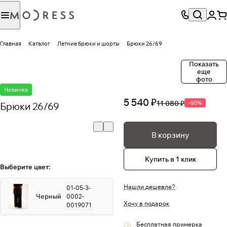
Главная
Каталог
Летние брюки и шорты
Брюки 26/69
Показать
еще
фото
Новинка
5 540 ₽
11 080 ₽
-50%
Брюки 26/69
В корзину
Купить в 1 клик
Выберите цвет:
Нашли дешевле?
01-05-3-
Черный
0002-
Хочу в подарок
0019071
Бесплатная примерка