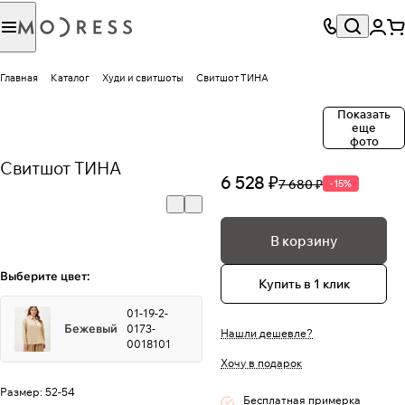
Главная
Каталог
Худи и свитшоты
Свитшот ТИНА
Показать
еще
фото
Свитшот ТИНА
6 528 ₽
7 680 ₽
-15%
В корзину
Выберите цвет:
Купить в 1 клик
01-19-2-
Бежевый
0173-
Нашли дешевле?
0018101
Хочу в подарок
Размер:
52-54
Бесплатная примерка