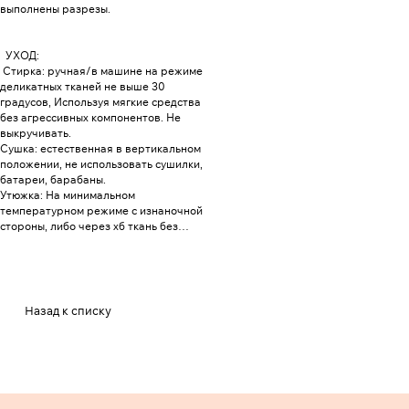
выполнены разрезы.
УХОД:
Стирка: ручная/в машине на режиме
деликатных тканей не выше 30
градусов, Используя мягкие средства
без агрессивных компонентов. Не
выкручивать.
Сушка: естественная в вертикальном
положении, не использовать сушилки,
батареи, барабаны.
Утюжка: На минимальном
температурном режиме с изнаночной
стороны, либо через хб ткань без
пара, температура утюга 110
градусов.
Назад к списку