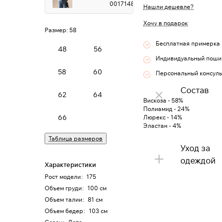
0017148
Нашли дешевле?
Хочу в подарок
Размер:
58
Бесплатная примерка
48
56
Индивидуальный поши
58
60
Персональный консуль
Состав
62
64
Вискоза - 58%
Полиамид - 24%
66
Люрекс - 14%
Эластан - 4%
Таблица размеров
Уход за
одеждой
Характеристики
Рост модели
:
175
Объем груди
:
100 см
Объем талии
:
81 см
Объем бедер
:
103 см