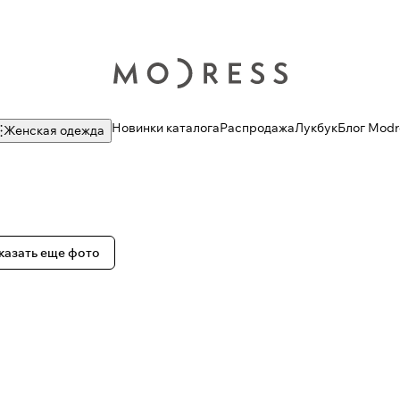
Новинки каталога
Распродажа
Лукбук
Блог Modr
Женская одежда
казать еще фото