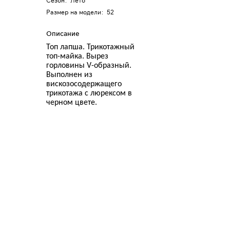
Сезон
:
Лето
Размер на модели
:
52
Описание
Топ лапша. Трикотажный
топ-майка. Вырез
горловины
V
-образный.
Выполнен из
вискозосодержащего
трикотажа с люрексом в
черном цвете.