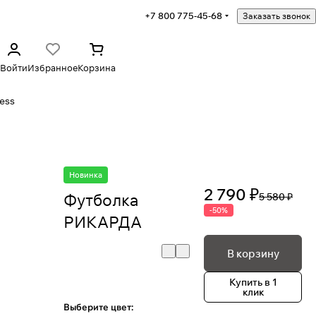
+7 800 775-45-68
Заказать звонок
Войти
Избранное
Корзина
ess
Новинка
2 790 ₽
Футболка
5 580 ₽
-50%
РИКАРДА
В корзину
Купить в 1
клик
Выберите цвет: