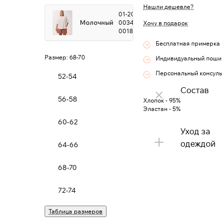
Нашли дешевле?
01-20-3-
Молочный
0034-
Хочу в подарок
0018991
Бесплатная примерка
Размер:
68-70
Индивидуальный поши
Персональный консуль
52-54
Состав
56-58
Хлопок - 95%
Эластан - 5%
60-62
Уход за
одеждой
64-66
68-70
72-74
Таблица размеров