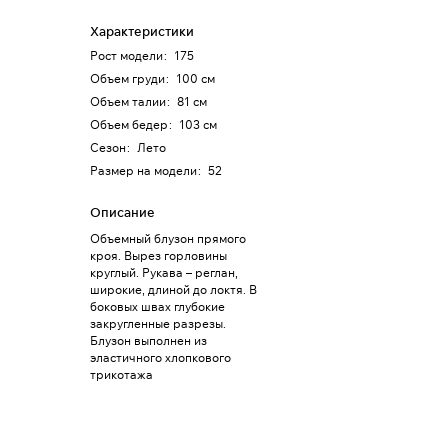
Характеристики
Рост модели
:
175
Объем груди
:
100 см
Объем талии
:
81 см
Объем бедер
:
103 см
Сезон
:
Лето
Размер на модели
:
52
Описание
Объемный блузон прямого
кроя. Вырез горловины
круглый. Рукава – реглан,
широкие, длиной до локтя. В
боковых швах глубокие
закругленные разрезы.
Блузон выполнен из
эластичного хлопкового
трикотажа