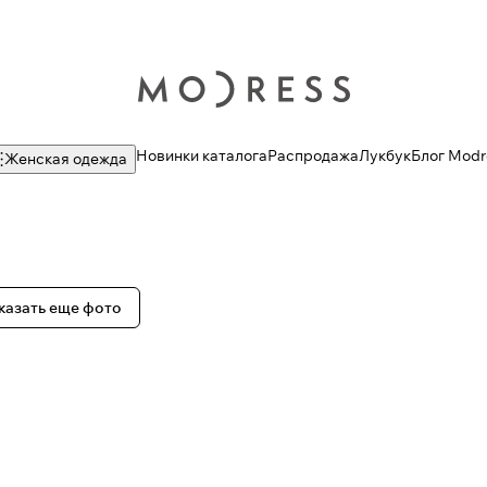
Новинки каталога
Распродажа
Лукбук
Блог Modr
Женская одежда
казать еще фото