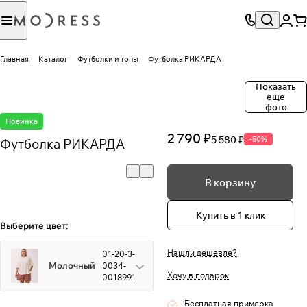
Главная
Каталог
Футболки и топы
Футболка РИКАРДА
Показать
еще
фото
Новинка
2 790 ₽
5 580 ₽
-50%
Футболка РИКАРДА
В корзину
Купить в 1 клик
Выберите цвет:
Нашли дешевле?
01-20-3-
Молочный
0034-
Хочу в подарок
0018991
Бесплатная примерка