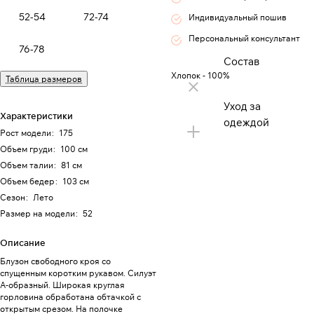
52-54
72-74
Индивидуальный пошив
Персональный консультант
76-78
Состав
Хлопок - 100%
Таблица размеров
Уход за
Характеристики
одеждой
Рост модели
:
175
Объем груди
:
100 см
Объем талии
:
81 см
Объем бедер
:
103 см
Сезон
:
Лето
Размер на модели
:
52
Описание
Блузон свободного кроя со
спущенным коротким рукавом. Силуэт
А-образный. Широкая круглая
горловина обработана обтачкой с
открытым срезом. На полочке